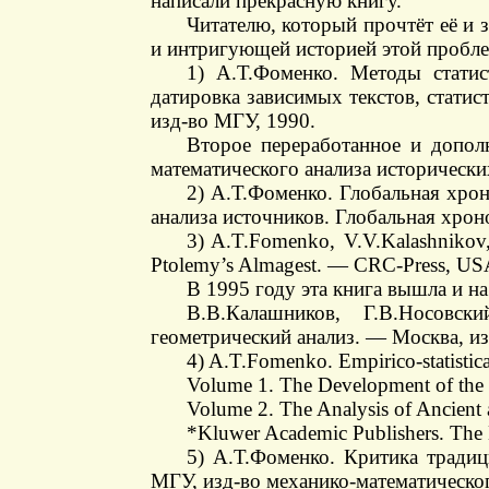
написали прекрасную книгу.
Читателю, который прочтёт её и 
и интригующей историей этой пробле
1) А.Т.Фоменко. Методы статис
датировка зависимых текстов, стати
изд-во МГУ, 1990.
Второе переработанное и допол
математического анализа исторически
2) А.Т.Фоменко. Глобальная хрон
анализа источников. Глобальная хрон
3) A.T.Fomenko, V.V.Kalashnikov, G
Ptolemy’s Almagest. — CRC-Press, US
В 1995 году эта книга вышла и на
В.В.Калашников, Г.В.Носовск
геометрический анализ. — Москва, из
4) A.T.Fomenko. Empirico-statistical 
Volume 1. The Development of the St
Volume 2. The Analysis of Ancient
*Kluwer Academic Publishers. The 
5) А.Т.Фоменко. Критика традиц
МГУ, изд-во механико-математическог