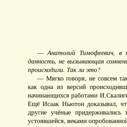
—
Анатолий Тимофеевич, в 
данность, не вызывающая сомнени
происходили. Так ли это?
— Мягко говоря, не совсем та
как одна из версий происходив
начинающихся работами И.Скалигер
Ещё Исаак Ньютон доказывал, что
другие учёные придерживались т
устоявшейся, веками опробованной