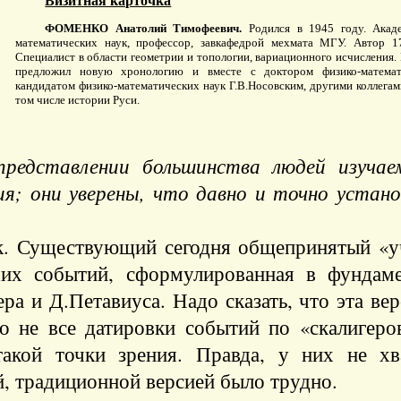
ФОМЕНКО Анатолий Тимофеевич.
Родился в 1945 году. Акаде
математических наук, профессор, завкафедрой мехмата МГУ. Автор 1
Специалист в области геометрии и топологии, вариационного исчисления.
предложил новую хронологию и вместе с доктором физико-математ
кандидатом физико-математических наук Г.В.Носовским, другими коллегам
том числе истории Руси.
представлении большинства людей изуча
я; они уверены, что давно и точно установ
к. Существующий сегодня общепринятый «уч
ших событий, сформулированная в фундаме
а и Д.Петавиуса. Надо сказать, что эта вер
 не все датировки событий по «скалигеро
акой точки зрения. Правда, у них не хва
, традиционной версией было трудно.