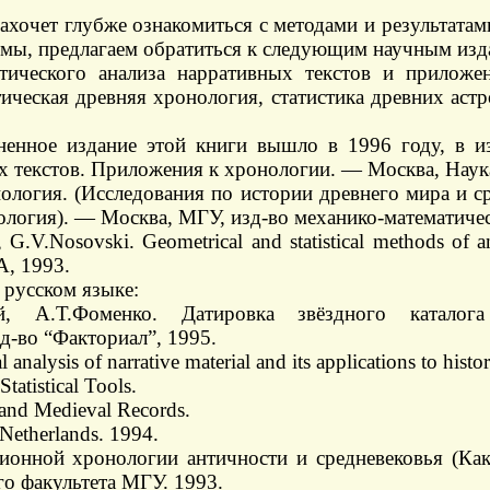
захочет глубже ознакомиться с методами и результатам
мы, предлагаем обратиться к следующим научным изд
тического анализа нарративных текстов и приложен
стическая древняя хронология, статистика древних ас
ненное издание этой книги вышло в 1996 году, в и
х текстов. Приложения к хронологии. — Москва, Наука
ология. (Исследования по истории древнего мира и с
ология). — Москва, МГУ, изд-во механико-математичес
.V.Nosovski. Geometrical and statistical methods of ana
A, 1993.
 русском языке:
ий, А.Т.Фоменко. Датировка звёздного каталога
д-во “Факториал”, 1995.
analysis of narrative material and its applications to histor
atistical Tools.
 and Medieval Records.
Netherlands. 1994.
ионной хронологии античности и средневековья (Как
о факультета МГУ. 1993.