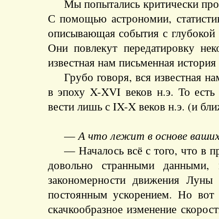
Мы попытались критически проа
С помощью астрономии, статистик
описывающая события с глубокой д
Они повлекут передатировку нек
известная нам письменная история
Грубо говоря, вся известная н
в эпоху X-XVI веков н.э. То ест
вести лишь с IX-X веков н.э. (и бли
—
А что лежит в основе ваших 
— Началось всё с того, что в 
довольно странными данными,
закономерности движения Луны 
постоянным ускорением. Но вот н
скачкообразное изменение скорост