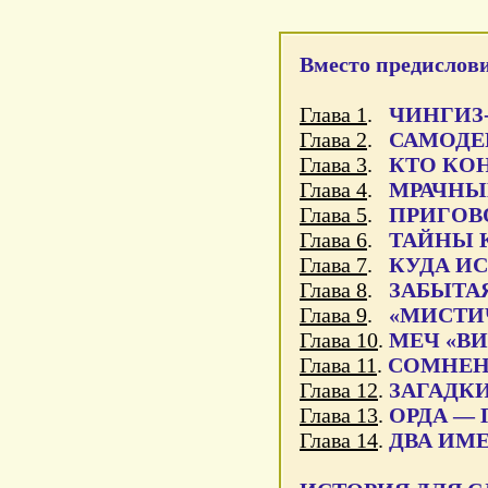
Вместо предислови
Глава 1
.
ЧИНГИЗ-
Глава 2
.
САМОДЕ
Глава 3
.
КТО КОН
Глава 4
.
МРАЧНЫ
Глава 5
.
ПРИГОВ
Глава 6
.
ТАЙНЫ 
Глава 7
.
КУДА И
Глава 8
.
ЗАБЫТА
Глава 9
.
«МИСТИ
Глава 10
.
МЕЧ «В
Глава 11
.
СОМНЕН
Глава 12
.
ЗАГАДК
Глава 13
.
ОРДА —
Глава 14
.
ДВА ИМ