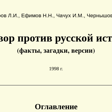
ов Л.И., Ефимов Н.Н., Чачух И.М., Чернышо
вор против русской ис
(факты, загадки, версии)
1998 г.
Оглавление