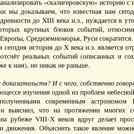
нализировать «скалигеровскую» историю с и
и мы доказываем, что известная нам сегод
ревности до XIII века н.э., нуждается в уто
оторых крупных блоков событий, относим
 Европы, Средиземноморья, Руси сократится.
ам сегодня история до X века н.э. является 
ь отсчёт реальных событий (описанных и с
же к нам), но никак не раньше.
доказательств? И с чего, собственно говоря
процессе изучения одной из проблем небесно
 полученными современным астрономом 
и выяснил, что на протяжении многих со
а рубеже VIII-X веков вдруг делает прос
и движения. Объяснить такое явление можн