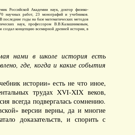
мик Российской Академии наук, доктор физнко-
70 научных работ, 23 монографий и учебников.
 В последние годы на базе математических методов
ических наук, профессором В.В.Калашниковым,
и создал концепцию всемирной древней истории, в
емая нами в школе история есть
лено, где, когда и какие события
ебник истории» есть не что иное,
нтальных трудах XVI-XIX веков,
сия всегда подвергалась сомнению.
вской» версии верны, да и многие
тало доказательств, и спорить с