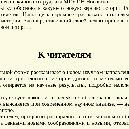
ршего научного сотрудника МГУ Г.В.Носовского.
пытку обосновать какую-то новую версию истории 
тилетия. Наша цель скромнее: рассказать читателя
 истории. Заговор, ставивший своей целью принизит
овой истории.
К читателям
ельной форме рассказывает о новом научном направле
льной хронологии и истории древности методами ес
 опирается на научные результаты, подробно излож
тсутствует какое-либо надёжное обоснование скали
к выясняется при современном научном анализе, — не
аново.
ателем, прекрасно разобрались в этом сложном и объ
ма ценными новыми соображениями и новыми, откры